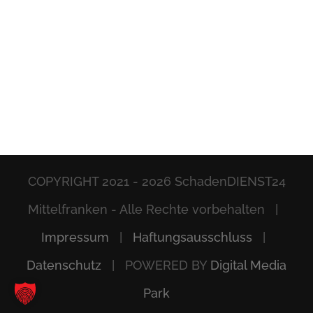
COPYRIGHT 2021 -
2026 SchadenDIENST24
Mittelfranken - Alle Rechte vorbehalten |
Impressum
|
Haftungsausschluss
|
Datenschutz
| POWERED BY
Digital Media
Park