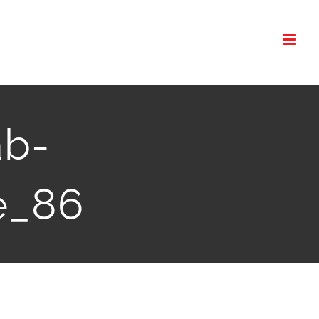
ab-
e_86