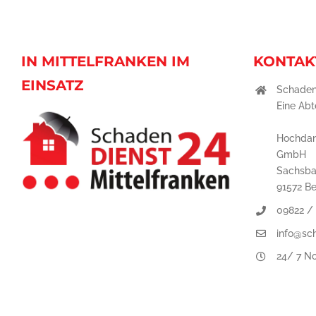
IN MITTELFRANKEN IM
KONTAK
EINSATZ
Schaden
Eine Abt
Hochdan
GmbH
Sachsba
91572 B
09822 /
info@sc
24/ 7 No