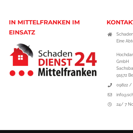
IN MITTELFRANKEN IM
KONTAK
EINSATZ
Schaden
Eine Abt
Hochdan
GmbH
Sachsba
91572 B
09822 /
info@sc
24/ 7 No