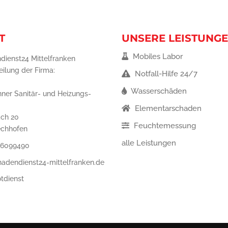
T
UNSERE LEISTUNG
Mobiles Labor
dienst24 Mittelfranken
eilung der Firma:
Notfall-Hilfe 24/7
Wasserschäden
ner Sanitär- und Heizungs-
Elementarschaden
ch 20
Feuchtemessung
echhofen
alle Leistungen
 6099490
hadendienst24-mittelfranken.de
tdienst