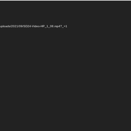
ent/uploads/2021/09/SD24-Video-HP_1_08.mp4?_=1