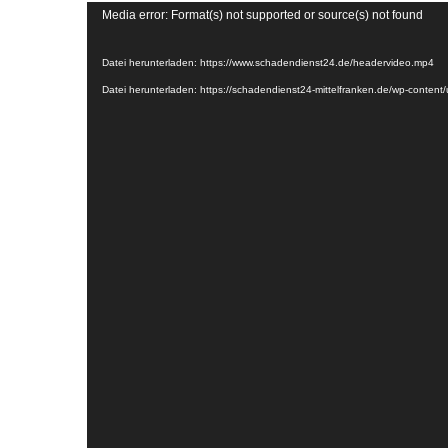
Media error: Format(s) not supported or source(s) not found
Video-
Player
Datei herunterladen: https://www.schadendienst24.de/headervideo.mp4
Datei herunterladen: https://schadendienst24-mittelfranken.de/wp-cont